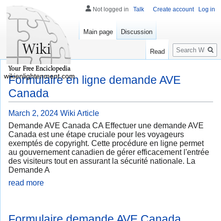
Not logged in
Talk
Create account
Log in
Main page
Discussion
Search
Read
wikienlightenment.com
Formulaire en ligne demande AVE
Canada
March 2, 2024
Wiki Article
Demande AVE Canada CA Effectuer une demande AVE
Canada est une étape cruciale pour les voyageurs
exemptés de copyright. Cette procédure en ligne permet
au gouvernement canadien de gérer efficacement l'entrée
des visiteurs tout en assurant la sécurité nationale. La
Demande A
read more
Formulaire demande AVE Canada